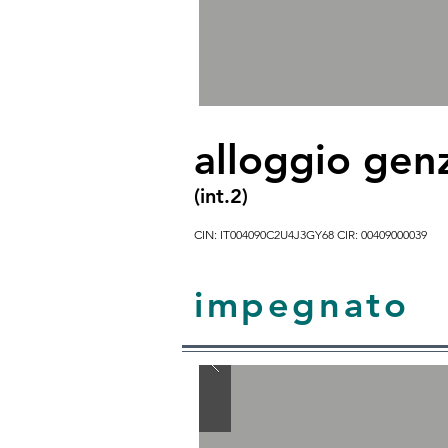
alloggio genz
(int.2)
CIN: IT004090C2U4J3GY68 CIR: 00409000039
impegnato