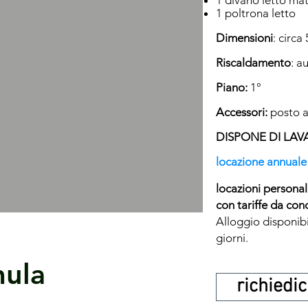
1 divano letto ma
1 poltrona letto
Dimensioni
: circa
Riscaldamento
: a
Piano:
1°
Accessori:
posto a
​DISPONE DI LAV
locazione annuale
locazioni personali
con tariffe da con
Alloggio disponibi
.
giorni
mula
richiedic