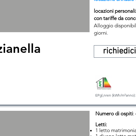
locazioni personali
con tariffe da conc
Alloggio disponibil
.
giorni
ianella
richiedic
EPgl,nren (kWh/m²anno):
Numero di ospiti
:
Letti:
1 letto matrimoni