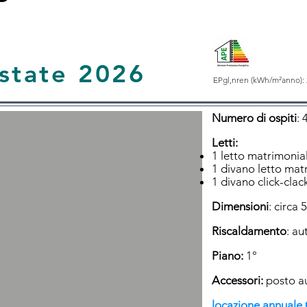
state 2026
EPgl,nren (kWh/m²anno): 
Numero di ospiti
: 
Letti:
1 letto matrimonia
1 divano letto mat
1 divano click-clac
Dimensioni
: circa
Riscaldamento
: a
Piano:
1°
Accessori:
posto au
locazione annuale